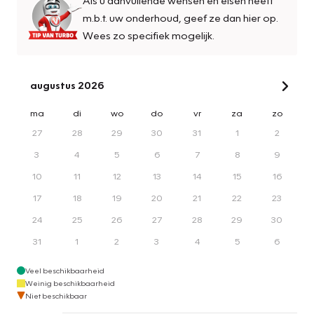
m.b.t. uw onderhoud, geef ze dan hier op.
Wees zo specifiek mogelijk.
augustus 2026
ma
di
wo
do
vr
za
zo
27
28
29
30
31
1
2
3
4
5
6
7
8
9
10
11
12
13
14
15
16
17
18
19
20
21
22
23
24
25
26
27
28
29
30
31
1
2
3
4
5
6
Veel beschikbaarheid
Weinig beschikbaarheid
Niet beschikbaar