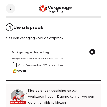
Vakgarage
Hoge Eng
Uw afspraak
1
Kies een vestiging voor de afspraak
Vakgarage
Hoge Eng
Hoge Eng-Oost 9 9
,
3882 TM
Putten
Vanaf
maandag 07 september
9.2
/10
Kies eerst een vestiging en uw
werkzaamheden. Daarna kunnen we een
datum en tijdstip kiezen.