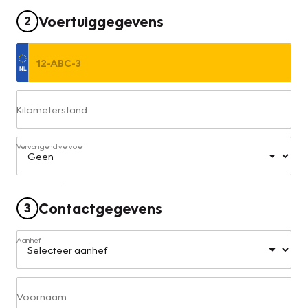
Voertuiggegevens
2
Kilometerstand
Vervangend vervoer
Contactgegevens
3
Aanhef
Voornaam