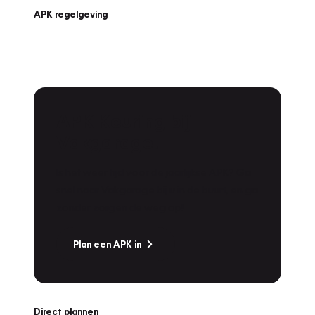
APK regelgeving
APK Keuring bij
Vakgarage!
Is het weer tijd voor de jaarlijkse APK? Ga
snel naar Vakgarage bij u in de buurt, en ga
zonder zorgen de weg op!
Plan een APK in
Direct plannen