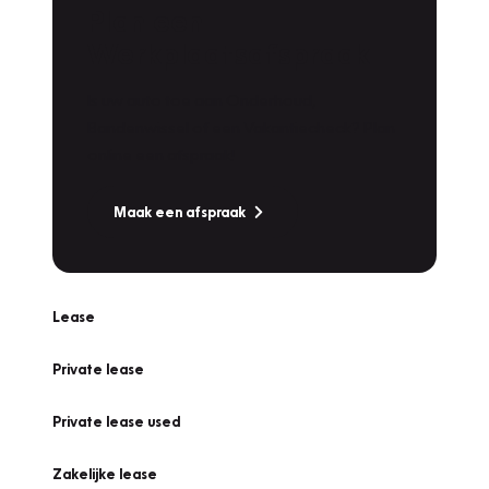
Plan een
Werkplaatsafspraak
Is uw auto toe aan Onderhoud,
Bandenwissel of een Vakantiecheck? Plan
online een afspraak!
Maak een afspraak
Lease
Private lease
Private lease used
Zakelijke lease