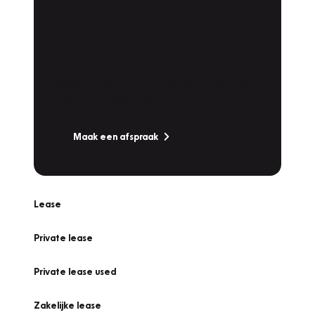
Plan een
Werkplaatsafspraak
Is uw auto toe aan Onderhoud,
Bandenwissel of een Vakantiecheck? Plan
online een afspraak!
Maak een afspraak
Lease
Private lease
Private lease used
Zakelijke lease