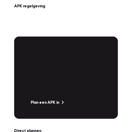
APK regelgeving
APK Keuring bij
Vakgarage!
Is het weer tijd voor de jaarlijkse APK? Ga
snel naar Vakgarage bij u in de buurt, en ga
zonder zorgen de weg op!
Plan een APK in
Direct plannen