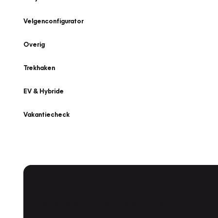
Velgenconfigurator
Overig
Trekhaken
EV & Hybride
Vakantiecheck
Plan een
Werkplaatsafspraak