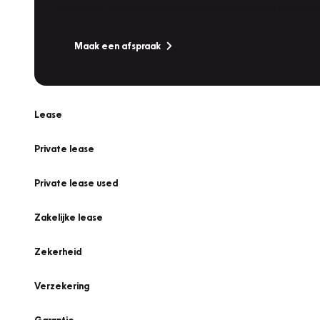
Is uw auto toe aan Onderhoud, Bandenwissel of een Va
Maak een afspraak
Lease
Private lease
Private lease used
Zakelijke lease
Zekerheid
Verzekering