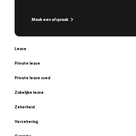
Is uw auto toe aan Onderhoud, Bandenwissel of een Va
Maak een afspraak
Lease
Private lease
Private lease used
Zakelijke lease
Zekerheid
Verzekering