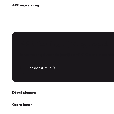
APK regelgeving
APK Keuring bij Vakgarage!
Is het weer tijd voor de jaarlijkse APK? Ga snel naar V
Plan een APK in
Direct plannen
Grote beurt