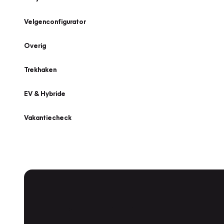
Velgenconfigurator
Overig
Trekhaken
EV & Hybride
Vakantiecheck
Plan een
Werkplaatsafspraak