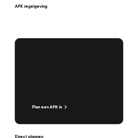
APK regelgeving
APK Keuring bij
Vakgarage!
Is het weer tijd voor de jaarlijkse APK? Ga
snel naar Vakgarage bij u in de buurt, en ga
zonder zorgen de weg op!
Plan een APK in
Direct plannen