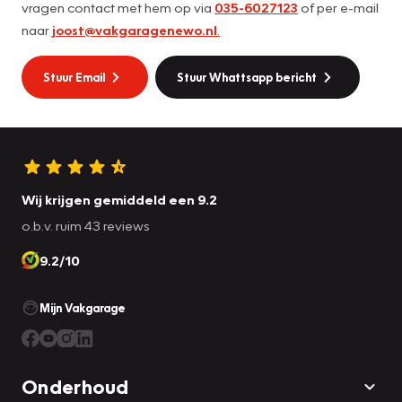
vragen contact met hem op via
035-6027123
of per e-mail
naar
joost@vakgaragenewo.nl
.
Stuur Email
Stuur Whattsapp bericht
Wij krijgen gemiddeld een 9.2
o.b.v. ruim 43 reviews
9.2/10
Mijn Vakgarage
Onderhoud