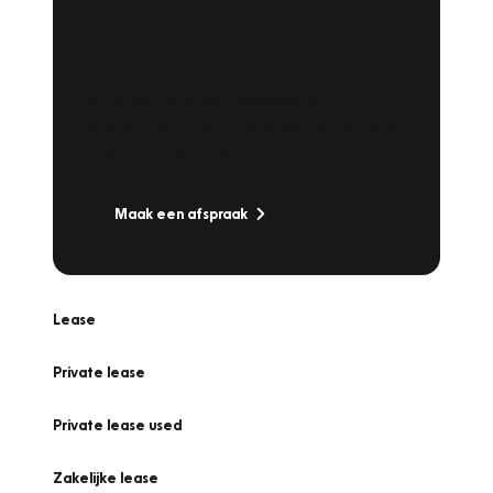
Plan een
Werkplaatsafspraak
Is uw auto toe aan Onderhoud,
Bandenwissel of een Vakantiecheck? Plan
online een afspraak!
Maak een afspraak
Lease
Private lease
Private lease used
Zakelijke lease