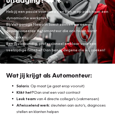
Heb jij een passie voor auto’s en ben je op zoek naar een
dynamische werkplek?
Bij Vakgarage Newo in Soest zoeken we een
gepassioneerde Automonteur die ons team komt
versterken.
Ben jij vakkundig, professioneel en klaar voor een
veelzijdige functie? Dan ben jij degene die wij zoeken!
Wat jij krijgt als Automonteur:
Salaris
: Op maat (je gaat erop vooruit)
Klikt het?
Dan snel een vast contract
Leuk team
van 4 directe collega’s (vakmensen)
Afwisselend werk:
sleutelen aan auto’s, diagnoses
stellen en klanten helpen