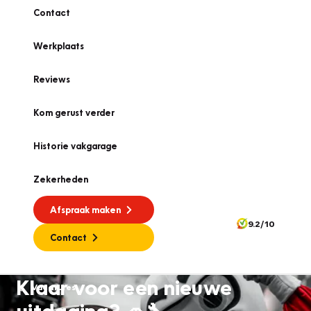
Contact
Werkplaats
Reviews
Kom gerust verder
Historie vakgarage
Zekerheden
Afspraak maken
9.2/10
Contact
Klaar voor een nieuwe
Vacatures
uitdaging? 🚗🔧